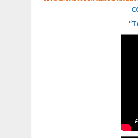
C
“Tu