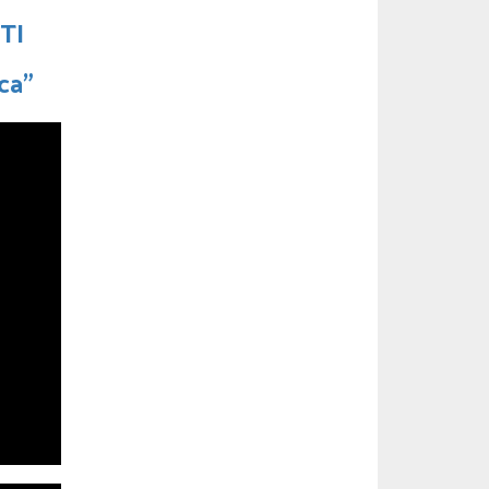
TI
ica”