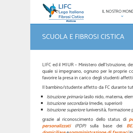
IL NOSTRO MON
SCUOLA E FIBROSI CISTICA
LIFC ed il MIUR – Ministero dell’Istruzione, de
quale si impegnano, ognuno per le proprie comp
favorire la presa in carico degli studenti aff
Il bambino/studente affetto da FC durante tutt
Istruzione primaria
(asilo nido, materna, elem
Istruzione secondaria
(medie, superiori)
Istruzione superiore
(università, formazione 
grazie al riconoscimento dello status di
p
personalizzati
(PDP)
sulla base dei
BE
domiciliare
e
somministrazio
ne di farmaci
i