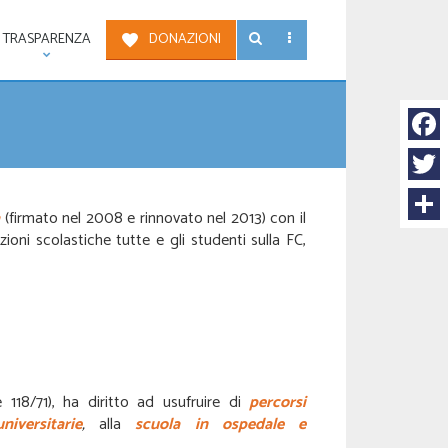
TRASPARENZA
DONAZIONI
Face
Twitt
(firmato nel 2008 e rinnovato nel 2013) con il
Condi
ioni scolastiche tutte e gli studenti sulla FC,
 118/71), ha diritto ad usufruire di
percorsi
iversitarie
,
alla
scuola in ospedale e