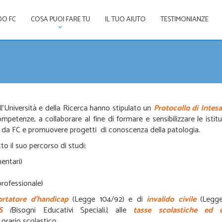
DO FC
COSA PUOI FARE TU
IL TUO AIUTO
TESTIMONIANZE
ll’Università e della Ricerca hanno stipulato un
Protocollo di Intesa
etenze, a collaborare al fine di formare e sensibilizzare le istituz
etti da FC e promuovere progetti di conoscenza della patologia.
o il suo percorso di studi:
entari)
professionale)
ortatore d’handicap
(Legge 104/92) e di
invalido civile
(Legge
S
(
Bisogni Educativi Speciali
)
, alle
tasse scolastiche ed un
n orario scolastico.