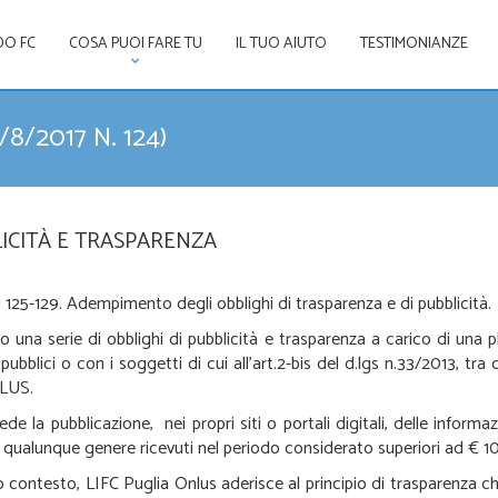
DO FC
COSA PUOI FARE TU
IL TUO AIUTO
TESTIMONIANZE
/8/2017 N. 124)
ICITÀ E TRASPARENZA
 125-129. Adempimento degli obblighi di trasparenza e di pubblicità.
 una serie di obblighi di pubblicità e trasparenza a carico di una p
blici o con i soggetti di cui all’art.2-bis del d.lgs n.33/2013, tra c
NLUS.
de la pubblicazione, nei propri siti o portali digitali, delle informazi
 qualunque genere ricevuti nel periodo considerato superiori ad € 
to contesto, LIFC Puglia Onlus aderisce al principio di trasparenza