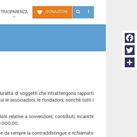
TRASPARENZA
DONAZIONI
Face
Twitt
Condi
luralità di soggetti che intrattengono rapporti
ui le associazioni, le fondazioni, nonché tutti i
oni relative a sovvenzioni, contributi, incarichi
10.000,00.
 che da sempre la contraddistingue e richiamato