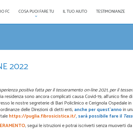
DO FC
COSA PUOI FARE TU
IL TUO AIUTO
TESTIMONIANZE
E 2022
’esperienza positiva fatta per il tesseramento on-line 2021, per il tes
ia residenza sono ancora complicati causa Covid-19, all’unico fine di su
sso le nostre segreterie di Bari Policlinico e Cerignola Ospedale in
ordinanze delle Direzioni di detti enti,
anche per quest’anno
in una
rtale
https://puglia.fibrosicistica.it/
, sarà possibile fare il
Tess
SERAMENTO
, segui le istruzioni e potrai iscriverti senza muoverti da