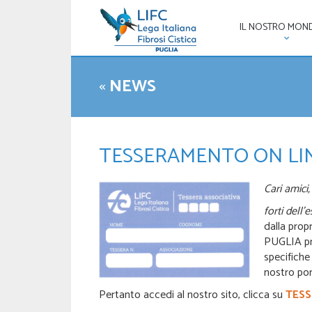
IL NOSTRO MON
«
NEWS
TESSERAMENTO ON LIN
Cari amici,
forti dell
dalla propr
PUGLIA pre
specifiche 
nostro po
Pertanto accedi al nostro sito, clicca su
TES